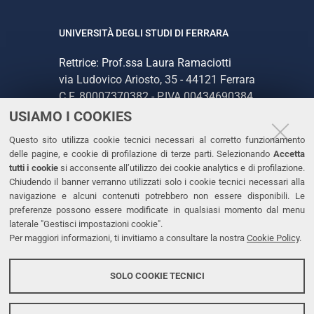
UNIVERSITÀ DEGLI STUDI DI FERRARA
Rettrice: Prof.ssa Laura Ramaciotti
via Ludovico Ariosto, 35 - 44121 Ferrara
C.F. 80007370382 - P.IVA 00434690384
USIAMO I COOKIES
CONTATTI
Questo sito utilizza cookie tecnici necessari al corretto funzionamento
delle pagine, e cookie di profilazione di terze parti. Selezionando
Accetta
Tel. +39 0532 293111
tutti i cookie
si acconsente all’utilizzo dei cookie analytics e di profilazione.
Chiudendo il banner verranno utilizzati solo i cookie tecnici necessari alla
Fax. +39 0532 293031
navigazione e alcuni contenuti potrebbero non essere disponibili. Le
PEC
preferenze possono essere modificate in qualsiasi momento dal menu
laterale "Gestisci impostazioni cookie".
Per maggiori informazioni, ti invitiamo a consultare la nostra
Cookie Policy
.
LINKS
Accessibilità
SOLO COOKIE TECNICI
Protezione dati personali