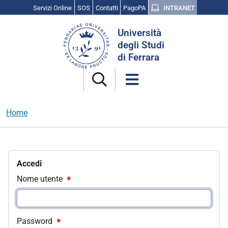
Servizi Online
SOS
Contatti
PagoPA
INTRANET
Cerca
Università
nel
degli Studi
sito
di Ferrara
Home
Accedi
Nome utente
Password