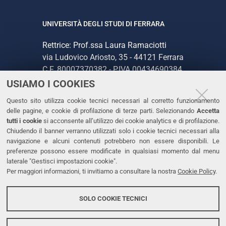
UNIVERSITÀ DEGLI STUDI DI FERRARA
Rettrice: Prof.ssa Laura Ramaciotti
via Ludovico Ariosto, 35 - 44121 Ferrara
C.F. 80007370382 - P.IVA 00434690384
USIAMO I COOKIES
CONTATTI
Questo sito utilizza cookie tecnici necessari al corretto funzionamento
delle pagine, e cookie di profilazione di terze parti. Selezionando
Accetta
Tel. +39 0532 293111
tutti i cookie
si acconsente all’utilizzo dei cookie analytics e di profilazione.
Chiudendo il banner verranno utilizzati solo i cookie tecnici necessari alla
Fax. +39 0532 293031
navigazione e alcuni contenuti potrebbero non essere disponibili. Le
PEC
preferenze possono essere modificate in qualsiasi momento dal menu
laterale "Gestisci impostazioni cookie".
Per maggiori informazioni, ti invitiamo a consultare la nostra
Cookie Policy
.
LINKS
Accessibilità
SOLO COOKIE TECNICI
Protezione dati personali