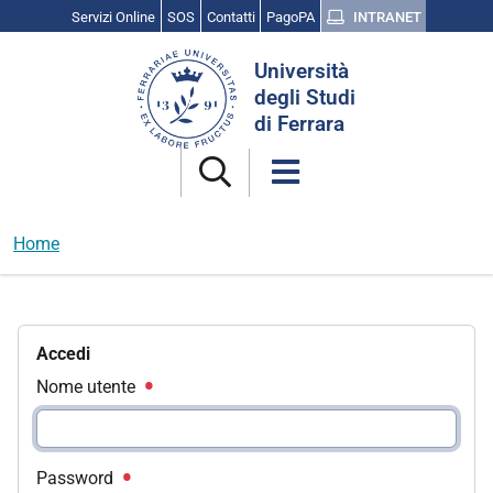
Servizi Online
SOS
Contatti
PagoPA
INTRANET
Cerca
Università
nel
degli Studi
sito
di Ferrara
Home
Accedi
Nome utente
Password