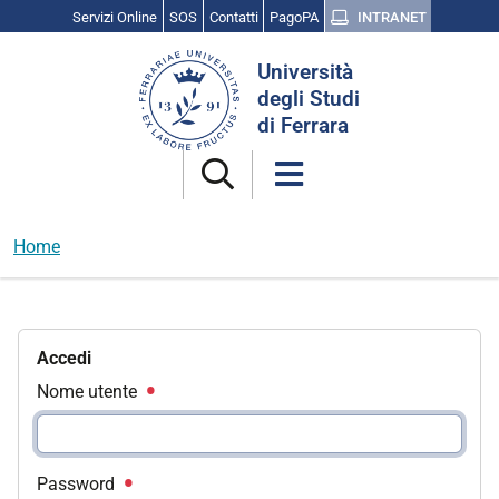
Servizi Online
SOS
Contatti
PagoPA
INTRANET
Cerca
Università
nel
degli Studi
sito
di Ferrara
Home
Accedi
Nome utente
Password