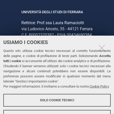
UNIVERSITÀ DEGLI STUDI DI FERRARA
Rettrice: Prof.ssa Laura Ramaciotti
via Ludovico Ariosto, 35 - 44121 Ferrara
C.F. 80007370382 - P.IVA 00434690384
USIAMO I COOKIES
CONTATTI
Questo sito utilizza cookie tecnici necessari al corretto funzionamento
delle pagine, e cookie di profilazione di terze parti. Selezionando
Accetta
Tel. +39 0532 293111
tutti i cookie
si acconsente all’utilizzo dei cookie analytics e di profilazione.
Chiudendo il banner verranno utilizzati solo i cookie tecnici necessari alla
Fax. +39 0532 293031
navigazione e alcuni contenuti potrebbero non essere disponibili. Le
PEC
preferenze possono essere modificate in qualsiasi momento dal menu
laterale "Gestisci impostazioni cookie".
Per maggiori informazioni, ti invitiamo a consultare la nostra
Cookie Policy
.
LINKS
Accessibilità
SOLO COOKIE TECNICI
Protezione dati personali