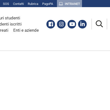
SOS
Contatti
Rubrica
PagoPA
INTRANET
uri studenti
Facebook
Instagram
Youtube
Linkedin
denti iscritti
reati
Enti e aziende