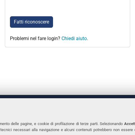
Fatti riconoscere
Problemi nel fare login?
Chiedi aiuto
.
 DEGLI STUDI DI FERRARA
CONTATTI
Prof.ssa Laura Ramaciotti
Tel. +39 0532 2931
mento delle pagine, e cookie di profilazione di terze parti. Selezionando
Accett
ie tecnici necessari alla navigazione e alcuni contenuti potrebbero non essere
co Ariosto, 35 - 44121 Ferrara
Fax. +39 0532 293