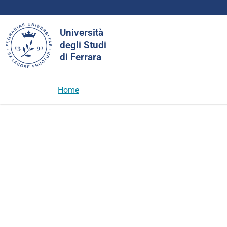
Cerca
Università
nel
degli Studi
sito
di Ferrara
Home