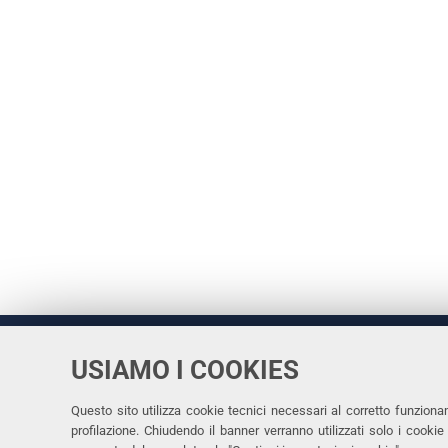
USIAMO I COOKIES
Università
UNIVERSITÀ
degli Studi
Rettrice: 
di Ferrara
Questo sito utilizza cookie tecnici necessari al corretto funziona
profilazione. Chiudendo il banner verranno utilizzati solo i cook
via Ludovi