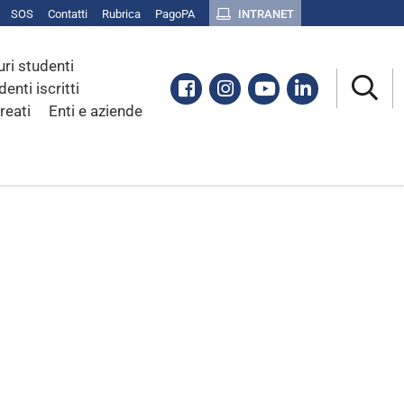
SOS
Contatti
Rubrica
PagoPA
INTRANET
uri studenti
Facebook
Instagram
Youtube
Linkedin
denti iscritti
reati
Enti e aziende