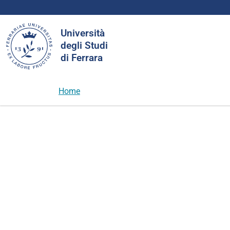
Cerca
Università
nel
degli Studi
sito
di Ferrara
Home