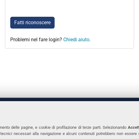
Fatti riconoscere
Problemi nel fare login?
Chiedi aiuto
.
 DEGLI STUDI DI FERRARA
CONTATTI
Prof.ssa Laura Ramaciotti
Tel. +39 0532 2931
mento delle pagine, e cookie di profilazione di terze parti. Selezionando
Accett
ie tecnici necessari alla navigazione e alcuni contenuti potrebbero non essere
co Ariosto, 35 - 44121 Ferrara
Fax. +39 0532 293