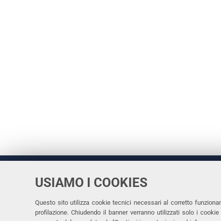
USIAMO I COOKIES
Università
UNIVERSITÀ
degli Studi
Rettrice: 
di Ferrara
Questo sito utilizza cookie tecnici necessari al corretto funziona
profilazione. Chiudendo il banner verranno utilizzati solo i cook
via Ludovi