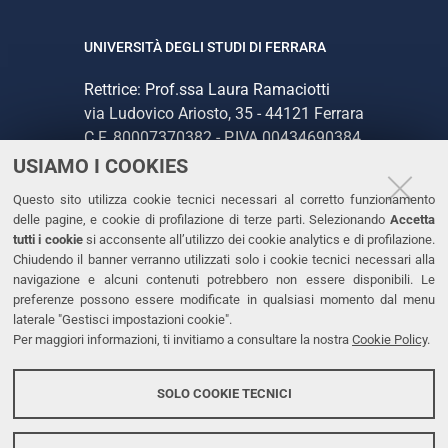
UNIVERSITÀ DEGLI STUDI DI FERRARA
Rettrice: Prof.ssa Laura Ramaciotti
via Ludovico Ariosto, 35 - 44121 Ferrara
C.F. 80007370382 - P.IVA 00434690384
USIAMO I COOKIES
CONTATTI
Questo sito utilizza cookie tecnici necessari al corretto funzionamento
delle pagine, e cookie di profilazione di terze parti. Selezionando
Accetta
Tel. +39 0532 293111
tutti i cookie
si acconsente all’utilizzo dei cookie analytics e di profilazione.
Chiudendo il banner verranno utilizzati solo i cookie tecnici necessari alla
Fax. +39 0532 293031
navigazione e alcuni contenuti potrebbero non essere disponibili. Le
PEC
preferenze possono essere modificate in qualsiasi momento dal menu
laterale "Gestisci impostazioni cookie".
Per maggiori informazioni, ti invitiamo a consultare la nostra
Cookie Policy
.
LINKS
Accessibilità
SOLO COOKIE TECNICI
Protezione dati personali