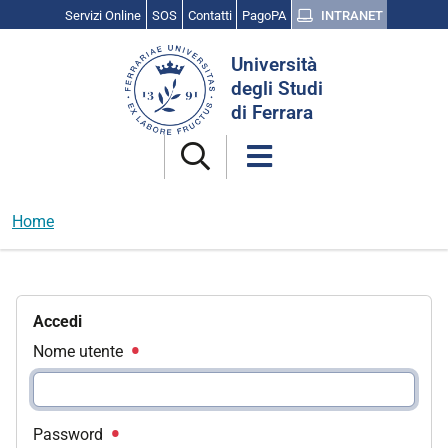
Servizi Online
SOS
Contatti
PagoPA
INTRANET
Cerca
Università
nel
degli Studi
sito
di Ferrara
Home
Accedi
Nome utente
Password