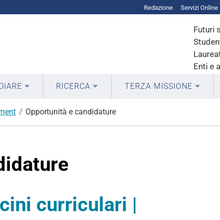
Redazione
Servizi Online
Futuri 
Student
Laureat
Enti e 
DIARE
RICERCA
TERZA MISSIONE
ment
Opportunità e candidature
didature
ini curriculari |