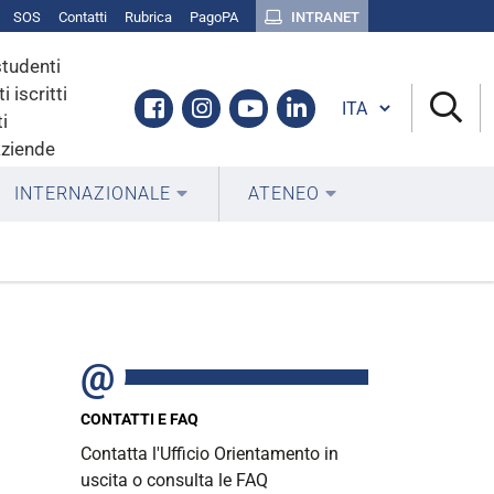
SOS
Contatti
Rubrica
PagoPA
INTRANET
studenti
i iscritti
Cambia lingua
Facebook
Instagram
Youtube
Linkedin
i
aziende
INTERNAZIONALE
ATENEO
CONTATTI E FAQ
Contatta l'Ufficio Orientamento in
uscita o consulta le FAQ