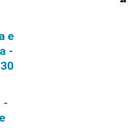
a e
a -
.30
 -
e