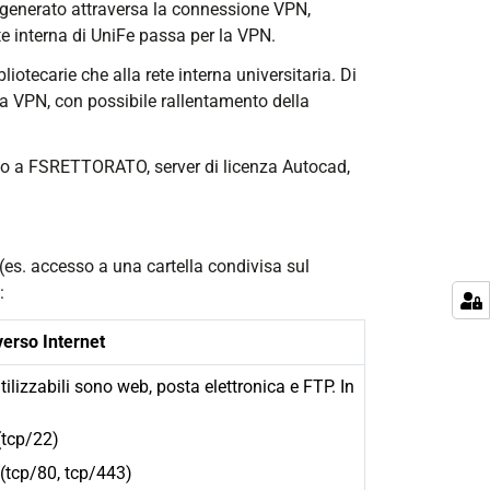
co generato attraversa la connessione VPN,
ete interna di UniFe passa per la VPN.
liotecarie che alla rete interna universitaria. Di
a VPN, con possibile rallentamento della
esso a FSRETTORATO, server di licenza Autocad,
o (es. accesso a una cartella condivisa sul
:
verso Internet
utilizzabili sono web, posta elettronica e FTP. In
:
(tcp/22)
(tcp/80, tcp/443)