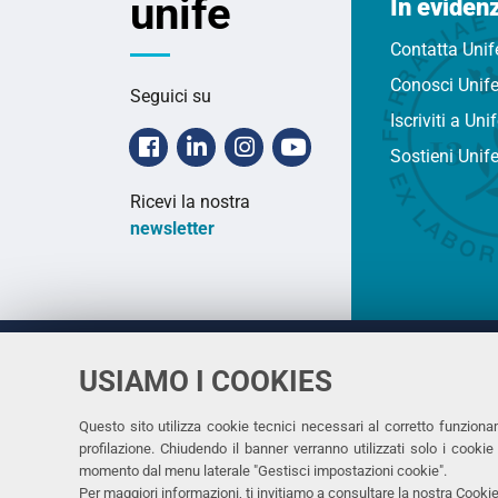
unife
In eviden
Contatta Unif
Conosci Unif
Seguici su
Iscriviti a Uni
Facebook
Linkedin
Instagram
Youtube
Sostieni Unif
Ricevi la nostra
newsletter
USIAMO I COOKIES
Università
UNIVERSITÀ
degli Studi
Rettrice: 
di Ferrara
Questo sito utilizza cookie tecnici necessari al corretto funziona
profilazione. Chiudendo il banner verranno utilizzati solo i cook
via Ludovi
momento dal menu laterale "Gestisci impostazioni cookie".
C.F. 8000
Per maggiori informazioni, ti invitiamo a consultare la nostra
Cookie