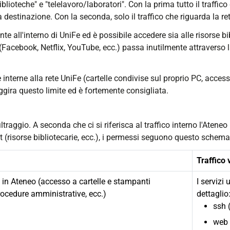
blioteche" e "telelavoro/laboratori". Con la prima tutto il traffi
 destinazione. Con la seconda, solo il traffico che riguarda la r
te all'interno di UniFe ed è possibile accedere sia alle risorse bib
acebook, Netflix, YouTube, ecc.) passa inutilmente attraverso l
 interne alla rete UniFe (cartelle condivise sul proprio PC, acc
aggira questo limite ed è fortemente consigliata.
iltraggio. A seconda che ci si riferisca al traffico interno l'Atene
net (risorse bibliotecarie, ecc.), i permessi seguono questo schema
Traffico 
 in Ateneo (accesso a cartelle e stampanti
I servizi 
procedure amministrative, ecc.)
dettaglio
ssh 
web 