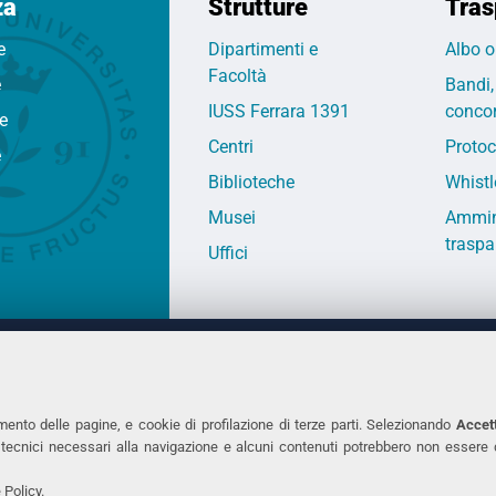
za
Strutture
Tras
e
Dipartimenti e
Albo o
Facoltà
e
Bandi,
IUSS Ferrara 1391
concor
fe
Centri
Protoc
e
Biblioteche
Whistl
Musei
Ammin
traspa
Uffici
 DEGLI STUDI DI FERRARA
CONTATTI
Prof.ssa Laura Ramaciotti
Tel. +39 0532 2931
mento delle pagine, e cookie di profilazione di terze parti. Selezionando
Accett
ie tecnici necessari alla navigazione e alcuni contenuti potrebbero non essere
co Ariosto, 35 - 44121 Ferrara
Fax. +39 0532 293
7370382 - P.IVA 00434690384
PEC
 Policy
.