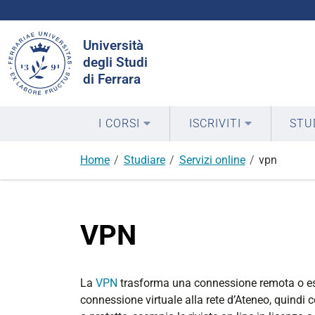
Cerca
Università
nel
degli Studi
sito
di Ferrara
I CORSI
ISCRIVITI
STU
Home
Studiare
Servizi online
vpn
VPN
La
VPN
trasforma una connessione remota o este
connessione virtuale alla rete d’Ateneo, quindi 