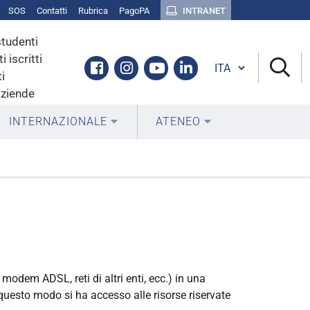
SOS
Contatti
Rubrica
PagoPA
INTRANET
studenti
i iscritti
Cambia lingua
Facebook
Instagram
Youtube
Linkedin
i
aziende
INTERNAZIONALE
ATENEO
odem ADSL, reti di altri enti, ecc.) in una
n questo modo si ha accesso alle risorse riservate