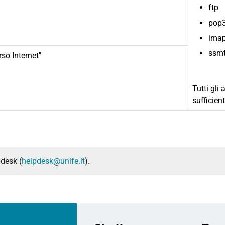
ftp
pop3
imap
ssmt
rso Internet"
Tutti gli 
sufficien
pdesk (
helpdesk@unife.it
).