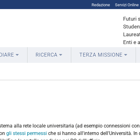
Redazione
Servizi Online
Futuri 
Student
Laureat
Enti e 
DIARE
RICERCA
TERZA MISSIONE
rna alla rete locale universitaria (ad esempio connessioni con m
con
gli stessi permessi
che si hanno all'interno dell'Università. I