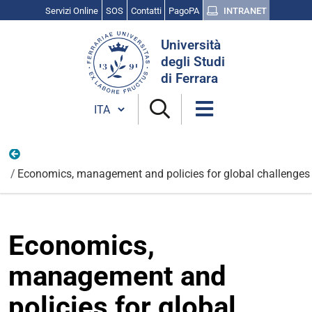
Servizi Online
SOS
Contatti
PagoPA
INTRANET
Cerca
Università
nel
degli Studi
sito
di Ferrara
Cambia lingua
Descrizioni economia 2025-26 corsi aggregati
Economics, management and policies for global challenges
Economics,
management and
policies for global