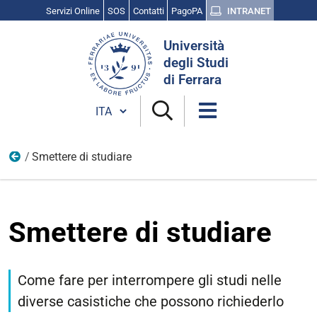
Servizi Online
SOS
Contatti
PagoPA
INTRANET
Cerca
Università
nel
degli Studi
sito
di Ferrara
Cambia lingua
Smettere di studiare
Iscriviti
Smettere di studiare
Come fare per interrompere gli studi nelle
diverse casistiche che possono richiederlo