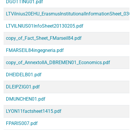
DGOTTING01.pdf
LTVilnius20EHU_ErasmusInstitutionalInformationSheet_030
LTVILNIUS01InfoSheet20130205.pdf
copy_of_Fact_Sheet_FMarseil84.pdf
FMARSEIL84ingegneria.pdf
copy_of_AnnextoIIA_DBREMEN01_Economics.pdf
DHEIDELB01.pdf
DLEIPZIG01.pdf
DMUNCHEN01.pdf
LYON11factsheet1415.pdf
FPARIS007.pdf