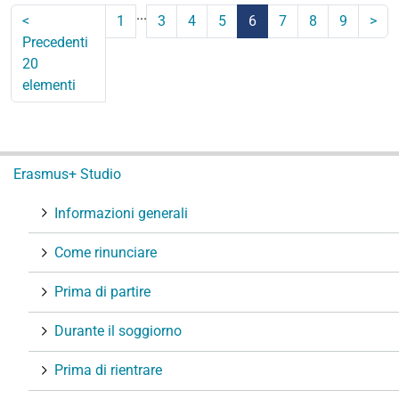
...
<
1
3
4
5
6
7
8
9
Succ
>
Precedenti
20
(corrente)
20
elem
elementi
N
Erasmus+ Studio
a
v
Informazioni generali
i
g
Come rinunciare
a
Prima di partire
z
i
Durante il soggiorno
o
n
Prima di rientrare
e