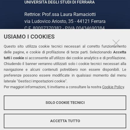
UNIVERSITÀ DEGLI STUDI DI FERRARA
Rettrice: Prof.ssa Laura Ramaciotti
via Ludovico Ariosto, 35 - 44121 Ferrara
C.F. 80007370382 - P.IVA 00434690384
USIAMO I COOKIES
CONTATTI
Questo sito utilizza cookie tecnici necessari al corretto funzionamento
delle pagine, e cookie di profilazione di terze parti. Selezionando
Accetta
Tel. +39 0532 293111
tutti i cookie
si acconsente all’utilizzo dei cookie analytics e di profilazione.
Chiudendo il banner verranno utilizzati solo i cookie tecnici necessari alla
Fax. +39 0532 293031
navigazione e alcuni contenuti potrebbero non essere disponibili. Le
PEC
preferenze possono essere modificate in qualsiasi momento dal menu
laterale "Gestisci impostazioni cookie".
Per maggiori informazioni, ti invitiamo a consultare la nostra
Cookie Policy
.
LINKS
Accessibilità
SOLO COOKIE TECNICI
Protezione dati personali
Cookies
ACCETTA TUTTO