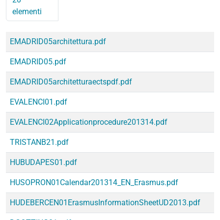
elementi
Titolo
Tipo di contenuto
Immagine
EMADRID05architettura.pdf
EMADRID05.pdf
EMADRID05architetturaectspdf.pdf
EVALENCI01.pdf
EVALENCI02Applicationprocedure201314.pdf
TRISTANB21.pdf
HUBUDAPES01.pdf
HUSOPRON01Calendar201314_EN_Erasmus.pdf
HUDEBERCEN01ErasmusInformationSheetUD2013.pdf