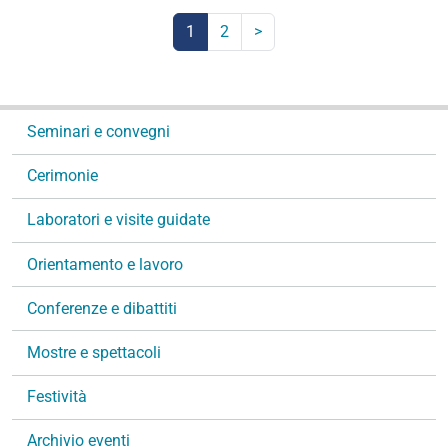
1
2
Successivi
>
16
(corrente)
elementi
N
Seminari e convegni
a
v
Cerimonie
i
g
Laboratori e visite guidate
a
Orientamento e lavoro
z
i
Conferenze e dibattiti
o
n
Mostre e spettacoli
e
Festività
Archivio eventi