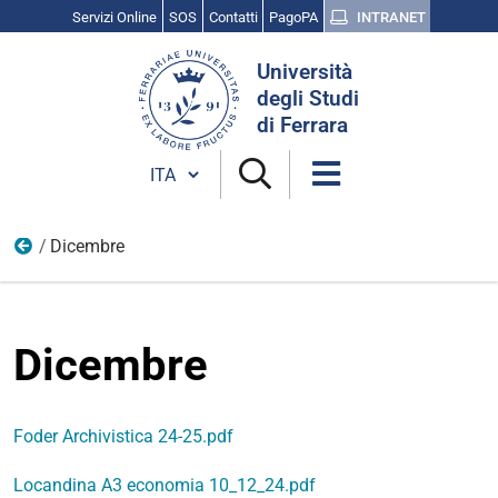
Servizi Online
SOS
Contatti
PagoPA
INTRANET
Cerca
Università
nel
degli Studi
sito
di Ferrara
Cambia lingua
Dicembre
2024
Dicembre
Foder Archivistica 24-25.pdf
Locandina A3 economia 10_12_24.pdf