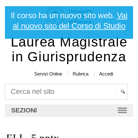
Salta
Strumenti
Il corso ha un nuovo sito web.
Vai
ai
personali
contenuti.
al nuovo sito del Corso di Studio
|
Laurea Magistrale
Salta
alla
in Giurisprudenza
navigazione
Servizi Online
Rubrica
Accedi
Cerca nel sito
Ricerca
SEZIONI
avanzata…