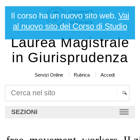
Salta
Strumenti
Il corso ha un nuovo sito web.
Vai
ai
personali
contenuti.
al nuovo sito del Corso di Studio
|
Laurea Magistrale
Salta
alla
in Giurisprudenza
navigazione
Servizi Online
Rubrica
Accedi
Cerca nel sito
Ricerca
SEZIONI
avanzata…