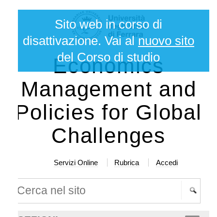
lta
rumenti
Sito web in corso di
rsonali
ntenuti.
disattivazione. Vai al
nuovo sito
del Corso di studio
Economics
lta
a
Management and
vigazione
Policies for Global
Challenges
Servizi Online
Rubrica
Accedi
rca nel sito
cerca