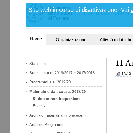
Salta
Strumenti
Sito web in corso di disattivazione. Vai
ai
Laurea Trie
personali
contenuti.
|
Salta
alla
navigazione
SEZIONI
Home
Organizzazione
Attività didattiche
11 An
Statistica
Statistica a.a. 2016/2017 e 2017/2018
18-19_
Programmi a.a. 2019/20
Materiale didattico a.a. 2019/20
Slide per non frequentanti
Esercizi
Archivio materiali anni precedenti
Archivio Programmi