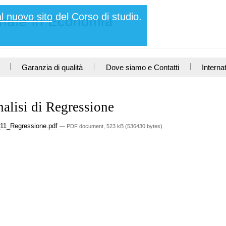
al nuovo sito
del Corso di studio.
nnale in Economia
Garanzia di qualità
Dove siamo e Contatti
Interna
alisi di Regressione
11_Regressione.pdf
— PDF document, 523 kB (536430 bytes)