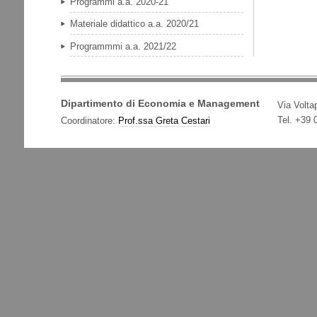
Programmi a.a. 2020-21
Materiale didattico a.a. 2020/21
Programmmi a.a. 2021/22
Dipartimento di Economia e Management
Via Voltap
Tel. +39
Coordinatore:
Prof.ssa Greta Cestari