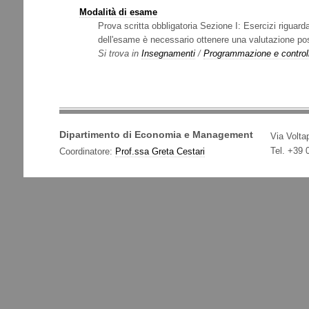
Modalità di esame
Prova scritta obbligatoria Sezione I: Esercizi riguar
dell'esame è necessario ottenere una valutazione posi
Si trova in
Insegnamenti
/
Programmazione e control
Dipartimento di Economia e Management
Via Voltap
Tel. +39
Coordinatore:
Prof.ssa Greta Cestari