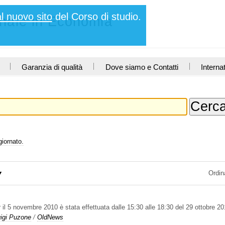
al nuovo sito
del Corso di studio.
nnale in Economia
Garanzia di qualità
Dove siamo e Contatti
Interna
giornato.
Ordin
r il 5 novembre 2010 è stata effettuata dalle 15:30 alle 18:30 del 29 ottobre 2
Luigi Puzone
/
OldNews