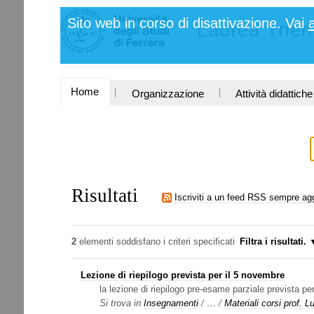
Salta
Strumenti
Sito web in corso di disattivazione. Vai
ai
Laurea Trie
personali
contenuti.
|
Salta
alla
navigazione
SEZIONI
Home
Organizzazione
Attività didattiche
Risultati
Iscriviti a un feed RSS sempre ag
2
elementi soddisfano i criteri specificati
Filtra i risultati.
Lezione di riepilogo prevista per il 5 novembre
la lezione di riepilogo pre-esame parziale prevista pe
Si trova in
Insegnamenti
/
…
/
Materiali corsi prof. 