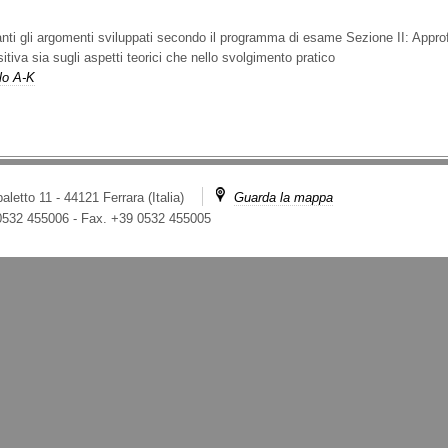
danti gli argomenti sviluppati secondo il programma di esame Sezione II: Approf
tiva sia sugli aspetti teorici che nello svolgimento pratico
lo A-K
aletto 11 - 44121 Ferrara (Italia)
Guarda la mappa
 0532 455006
-
Fax. +39 0532 455005