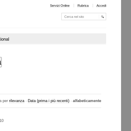
Servizi Online
Rubrica
Accedi
Cerca nel sito
Ricerca
avanzata…
tional
a per
rilevanza
·
Data (prima i più recenti)
·
alfabeticamente
010