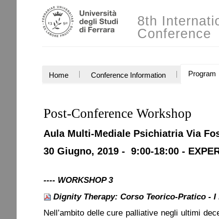
Salta
Strumenti
ai
8th Internat
personali
contenuti.
Conference
|
Salta
alla
navigazione
SEZIONI
Program
Home
Conference Information
Post-Conference Workshop
Aula Multi-Mediale Psichiatria Via Fo
30 Giugno, 2019 - 9:00-18:00 -
E
XPER
---- WORKSHOP 3
Dignity Therapy: Corso Teorico-Pratico - I
Nell’ambito delle cure palliative negli ultimi dec