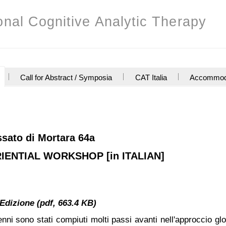
ional Cognitive Analytic Therapy
Call for Abstract / Symposia
CAT Italia
Accommod
ssato di Mortara 64a
IENTIAL WORKSHOP [in ITALIAN]
 Edizione
enni sono stati compiuti molti passi avanti nell'approccio glo