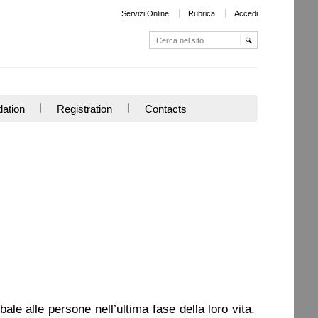
Servizi Online
Rubrica
Accedi
Cerca nel sito
Ricerca
avanzata…
ation
Registration
Contacts
bale alle persone nell’ultima fase della loro vita,