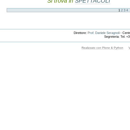
Si trova in
SPETTACOLI
1
2
3
4
Direttore:
Prof. Daniele Seragnoli
- Centr
Segreteria: Tel. +
Realizzato con Plone & Python