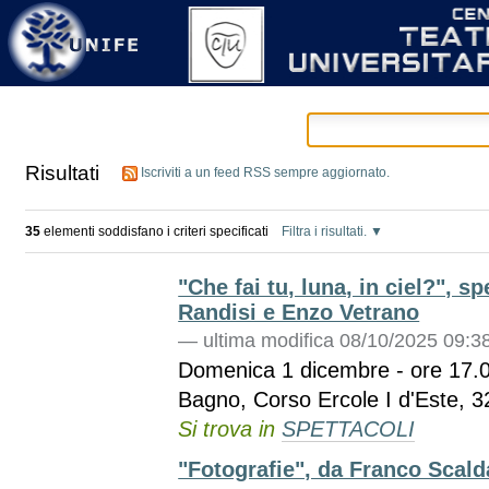
Strumenti
Salta
personali
ai
contenuti.
|
Salta
alla
navigazione
Risultati
Iscriviti a un feed RSS sempre aggiornato.
35
elementi soddisfano i criteri specificati
Filtra i risultati.
"Che fai tu, luna, in ciel?", s
Randisi e Enzo Vetrano
—
ultima modifica
08/10/2025 09:3
Domenica 1 dicembre - ore 17.00
Bagno, Corso Ercole I d'Este, 3
Si trova in
SPETTACOLI
"Fotografie", da Franco Scald