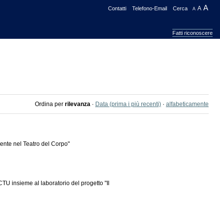
A
Contatti
Telefono-Email
Cerca
A
A
Fatti riconoscere
Ordina per
rilevanza
·
Data (prima i più recenti)
·
alfabeticamente
Mente nel Teatro del Corpo"
CTU insieme al laboratorio del progetto "Il