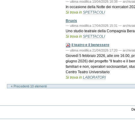
—
ultima modifica
10/04/2026 16:38
— archiviat
In occasione della Notte dei ricercatori 2
Si trova in
SPETTACOLI
Bruxis
—
ultima modifica
17/04/2026 15:31
— archiviat
Uno studio teatrale della Compagnia Berardi
Si trova in
SPETTACOLI
il teatro e il benessere
—
ultima modifica
21/04/2026 17:20
— archiviat
Giovedì 5 febbraio 2026, alle ore 16.00, pr
giugno 2026) del progetto “Il teatro e il 
familiari e non, operatori sociosanitari, st
Centro Teatro Universitario
Si trova in
LABORATORI
« Precedenti 10 elementi
Di