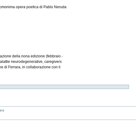
all'omonima opera poetica di Pablo Neruda
ntazione della nona edizione (febbraio -
malattie neurodegenerative, caregivers
ne di Ferrara, in collaborazione con il
ara