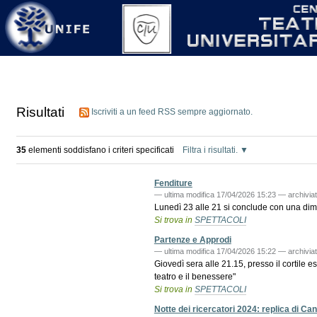
Strumenti
Salta
personali
ai
contenuti.
|
Salta
alla
navigazione
Risultati
Iscriviti a un feed RSS sempre aggiornato.
35
elementi soddisfano i criteri specificati
Filtra i risultati.
Fenditure
—
ultima modifica
17/04/2026 15:23
— archiviat
Lunedì 23 alle 21 si conclude con una dimos
Si trova in
SPETTACOLI
Partenze e Approdi
—
ultima modifica
17/04/2026 15:22
— archiviat
Giovedì sera alle 21.15, presso il cortile e
teatro e il benessere"
Si trova in
SPETTACOLI
Notte dei ricercatori 2024: replica di Ca