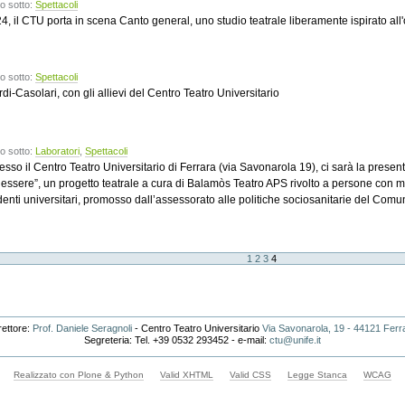
o sotto:
Spettacoli
024, il CTU porta in scena Canto general, uno studio teatrale liberamente ispirato 
o sotto:
Spettacoli
-Casolari, con gli allievi del Centro Teatro Universitario
o sotto:
Laboratori
,
Spettacoli
esso il Centro Teatro Universitario di Ferrara (via Savonarola 19), ci sarà la prese
benessere”, un progetto teatrale a cura di Balamòs Teatro APS rivolto a persone con 
udenti universitari, promosso dall’assessorato alle politiche sociosanitarie del Comu
1
2
3
4
rettore:
Prof. Daniele Seragnoli
- Centro Teatro Universitario
Via Savonarola, 19 - 44121 Ferr
Segreteria: Tel. +39 0532 293452 - e-mail:
ctu@unife.it
Realizzato con Plone & Python
Valid XHTML
Valid CSS
Legge Stanca
WCAG