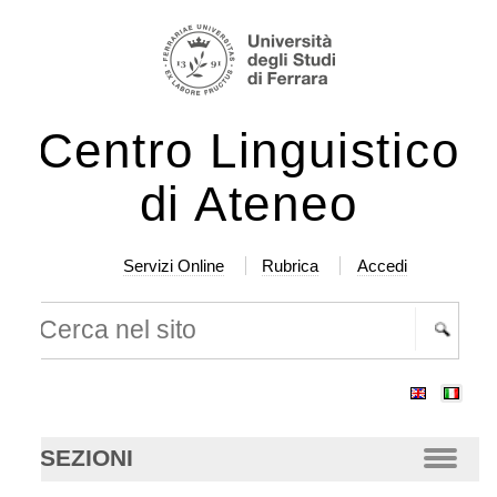
lta
rumenti
rsonali
ntenuti.
Centro Linguistico
lta
a
di Ateneo
vigazione
Servizi Online
Rubrica
Accedi
rca nel sito
cerca
anzata…
SEZIONI