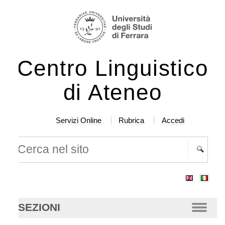
lta
rumenti
rsonali
ntenuti.
Centro Linguistico
lta
a
di Ateneo
vigazione
Servizi Online
Rubrica
Accedi
rca nel sito
cerca
anzata…
SEZIONI