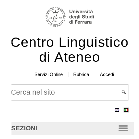
lta
rumenti
rsonali
ntenuti.
Centro Linguistico
lta
a
di Ateneo
vigazione
Servizi Online
Rubrica
Accedi
rca nel sito
cerca
anzata…
SEZIONI