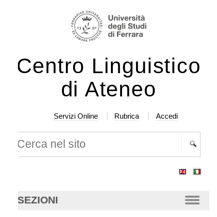
lta
rumenti
rsonali
ntenuti.
Centro Linguistico
lta
a
di Ateneo
vigazione
Servizi Online
Rubrica
Accedi
rca nel sito
cerca
anzata…
SEZIONI