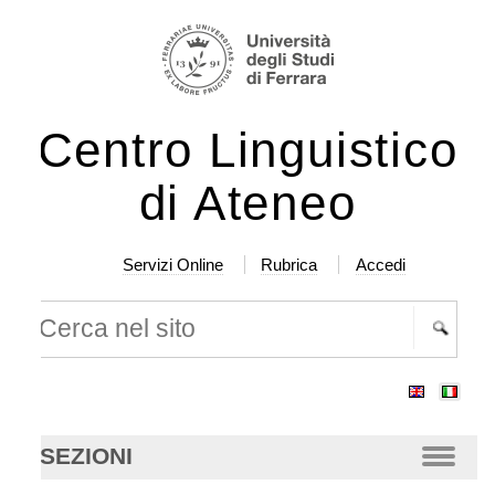
lta
rumenti
rsonali
ntenuti.
Centro Linguistico
lta
a
di Ateneo
vigazione
Servizi Online
Rubrica
Accedi
rca nel sito
cerca
anzata…
SEZIONI