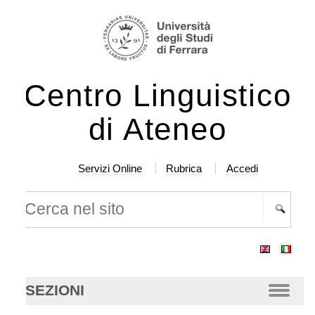
lta
rumenti
rsonali
ntenuti.
Centro Linguistico
lta
a
di Ateneo
vigazione
Servizi Online
Rubrica
Accedi
rca nel sito
cerca
anzata…
SEZIONI